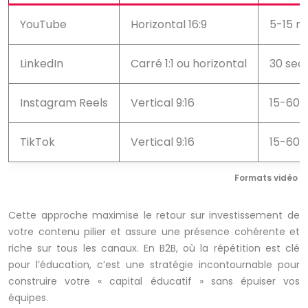
YouTube
Horizontal 16:9
5-15 m
LinkedIn
Carré 1:1 ou horizontal
30 sec 
Instagram Reels
Vertical 9:16
15-60 
TikTok
Vertical 9:16
15-60 
Formats vidéo o
Cette approche maximise le retour sur investissement de
votre contenu pilier et assure une présence cohérente et
riche sur tous les canaux. En B2B, où la répétition est clé
pour l’éducation, c’est une stratégie incontournable pour
construire votre « capital éducatif » sans épuiser vos
équipes.